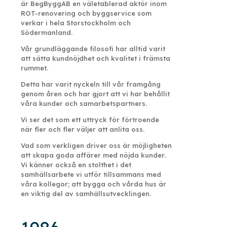
är BegByggAB en väletablerad aktör inom
ROT-renovering och byggservice som
verkar i hela Storstockholm och
Södermanland.
Vår grundläggande filosofi har alltid varit
att sätta kundnöjdhet och kvalitet i främsta
rummet.
Detta har varit nyckeln till vår framgång
genom åren och har gjort att vi har behållit
våra kunder och samarbetspartners.
Vi ser det som ett uttryck för förtroende
när fler och fler väljer att anlita oss.
Vad som verkligen driver oss är möjligheten
att skapa goda affärer med nöjda kunder.
Vi känner också en stolthet i det
samhällsarbete vi utför tillsammans med
våra kollegor; att bygga och vårda hus är
en viktig del av samhällsutvecklingen.